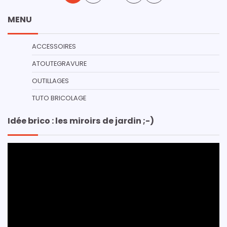
des
MENU
publications
ACCESSOIRES
ATOUTEGRAVURE
OUTILLAGES
TUTO BRICOLAGE
Idée brico : les miroirs de jardin ;-)
Lecteur
vidéo