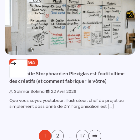
OUTILLAGES
Pourquoi le Storyboard en Plexiglas est l’outil ultime
des créatifs (et comment fabriquer le vôtre)
Solimar Solimar
22 Avril 2026
Que vous soyez youtubeur, illustrateur, chef de projet ou
simplement passionné de DIY, l’organisation est […]
Pagination
1
2
…
17