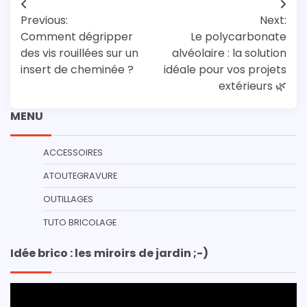
Navigation
Previous:
Next:
de
Comment dégripper
Le polycarbonate
l’article
des vis rouillées sur un
alvéolaire : la solution
insert de cheminée ?
idéale pour vos projets
extérieurs 🌿
MENU
ACCESSOIRES
ATOUTEGRAVURE
OUTILLAGES
TUTO BRICOLAGE
Idée brico : les miroirs de jardin ;-)
Lecteur
vidéo