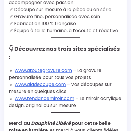
accompagner avec passion :
✅ Découpe sur mesure à la pièce ou en série
✅ Gravure fine, personnalisée avec soin
✅ Fabrication 100 % française
✅ Équipe à taille humaine, à l’écoute et réactive
👇 Découvrez nos trois sites spécialisés
:
🔹
www.atoutegravure.com
– La gravure
personnalisée pour tous vos projets
🔹
www.aladecoupe.com
– Vos découpes sur
mesure en quelques clics
🔹
www.tendancemiroir.com
– Le miroir acrylique
design, original ou sur mesure
Merci au
Dauphiné Libéré
pour cette belle
mise en lumière
, et merci à vous, clients fidèles,