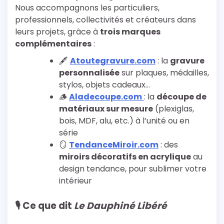
Nous accompagnons les particuliers,
professionnels, collectivités et créateurs dans
leurs projets, grâce à
trois marques
complémentaires
:
🖋️
Atoutegravure.com
: la
gravure
personnalisée
sur plaques, médailles,
stylos, objets cadeaux…
🪵
Aladecoupe.com
: la
découpe de
matériaux sur mesure
(plexiglas,
bois, MDF, alu, etc.) à l’unité ou en
série
🪞
TendanceMiroir.com
: des
miroirs décoratifs en acrylique
au
design tendance, pour sublimer votre
intérieur
🎙️ Ce que dit
Le Dauphiné Libéré