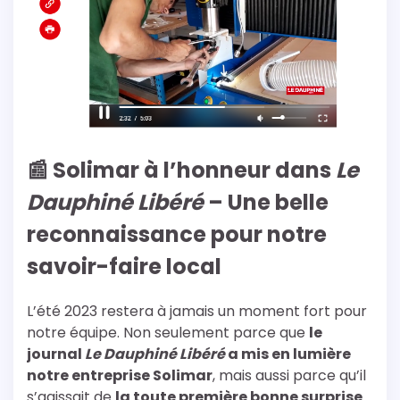
📰 Solimar à l’honneur dans
Le
Dauphiné Libéré
– Une belle
reconnaissance pour notre
savoir-faire local
L’été 2023 restera à jamais un moment fort pour
notre équipe. Non seulement parce que
le
journal
Le Dauphiné Libéré
a mis en lumière
notre entreprise Solimar
, mais aussi parce qu’il
s’agissait de
la toute première bonne surprise