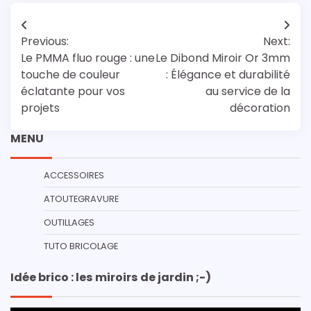
Navigation
Previous:
Next:
de
Le PMMA fluo rouge : une
Le Dibond Miroir Or 3mm
l’article
touche de couleur
: Élégance et durabilité
éclatante pour vos
au service de la
projets
décoration
MENU
ACCESSOIRES
ATOUTEGRAVURE
OUTILLAGES
TUTO BRICOLAGE
Idée brico : les miroirs de jardin ;-)