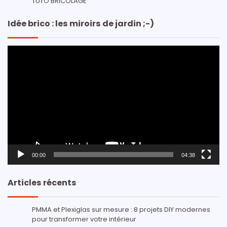
TUTO BRICOLAGE
Idée brico : les miroirs de jardin ;-)
Lecteur
vidéo
00:00
04:38
Articles récents
PMMA et Plexiglas sur mesure : 8 projets DIY modernes
pour transformer votre intérieur