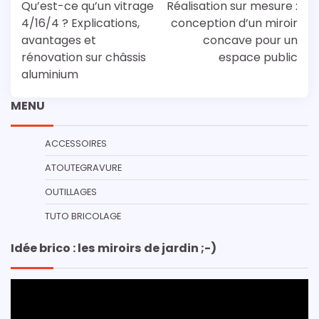
de
Qu’est-ce qu’un vitrage
Réalisation sur mesure :
l’article
4/16/4 ? Explications,
conception d’un miroir
avantages et
concave pour un
rénovation sur châssis
espace public
aluminium
MENU
ACCESSOIRES
ATOUTEGRAVURE
OUTILLAGES
TUTO BRICOLAGE
Idée brico : les miroirs de jardin ;-)
Lecteur
vidéo