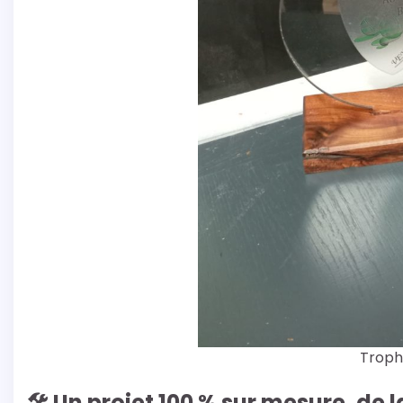
Troph
🛠️ Un projet 100 % sur mesure, de 