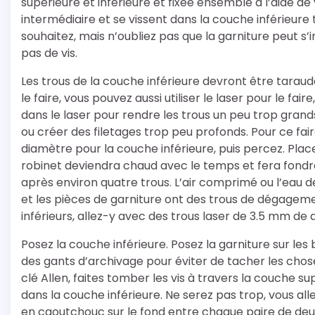
supérieure et inférieure et fixée ensemble à l’aide de 
intermédiaire et se vissent dans la couche inférieu
souhaitez, mais n’oubliez pas que la garniture peut s’incl
pas de vis.
Les trous de la couche inférieure devront être taraud
le faire, vous pouvez aussi utiliser le laser pour le fair
dans le laser pour rendre les trous un peu trop grands
ou créer des filetages trop peu profonds. Pour ce fair
diamètre pour la couche inférieure, puis percez. Plac
robinet deviendra chaud avec le temps et fera fondre l
après environ quatre trous. L’air comprimé ou l’eau de
et les pièces de garniture ont des trous de dégageme
inférieurs, allez-y avec des trous laser de 3.5 mm de 
Posez la couche inférieure. Posez la garniture sur les b
des gants d’archivage pour éviter de tacher les chos
clé Allen, faites tomber les vis à travers la couche su
dans la couche inférieure. Ne serez pas trop, vous allez
en caoutchouc sur le fond entre chaque paire de deux