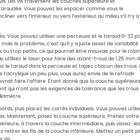
vis. Les vis traversent les couches supérieure et
re taraudée. Vous pouvez les espacer comme vous le
iner vers l’intérieur ou vers l’extérieur au milieu s’il n’y a
és. Vous pouvez utiliser une perceuse et le taraud 6-32 p
e, mais le problème, c’est qu’il y a juste assez de variabilité
 ou trop petits, ce qui pourrait être mauvais pour le robi
e, utilisez le laser pour faire des avant-trous de 1.25 mm 
ez le taraud dans la perceuse et tapez chacun des trous. 
’acrylique un peu plus, vous aurez envie de le refroidir
vrait faire l’affaire. Étant donné que la couche supérieur
nt qui n’ont pas les exigences de tolérance que les trous
diamètre.
ords, puis placez les carrés individuels. Vous pouvez utilis
es. Maintenant, posez la couche supérieure. Prenez votre
périeure, à travers la couche intermédiaire, puis vissez-le
 retirer les fils de la couche inférieure. Mettez un petit p
 vis.